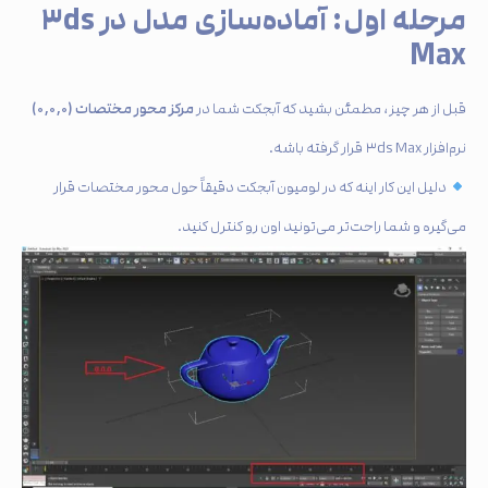
مرحله اول: آماده‌سازی مدل در ۳ds
Max
مرکز محور مختصات (۰,۰,۰)
قبل از هر چیز، مطمئن بشید که آبجکت شما در
نرم‌افزار ۳ds Max قرار گرفته باشه.
دلیل این کار اینه که در لومیون آبجکت دقیقاً حول محور مختصات قرار
می‌گیره و شما راحت‌تر می‌تونید اون رو کنترل کنید.