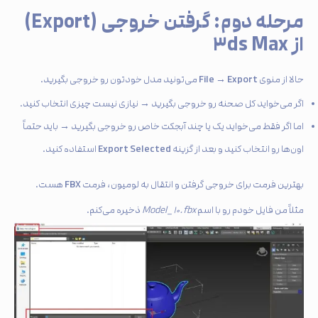
مرحله دوم: گرفتن خروجی (Export)
از ۳ds Max
File → Export
حالا از منوی
می‌تونید مدل خودتون رو خروجی بگیرید.
اگر می‌خواید کل صحنه رو خروجی بگیرید → نیازی نیست چیزی انتخاب کنید.
اما اگر فقط می‌خواید یک یا چند آبجکت خاص رو خروجی بگیرید → باید حتماً
Export Selected
اون‌ها رو انتخاب کنید و بعد از گزینه
استفاده کنید.
FBX
بهترین فرمت برای خروجی گرفتن و انتقال به لومیون، فرمت
هست.
مثلاً من فایل خودم رو با اسم
Model_۱۰.fbx
ذخیره می‌کنم.