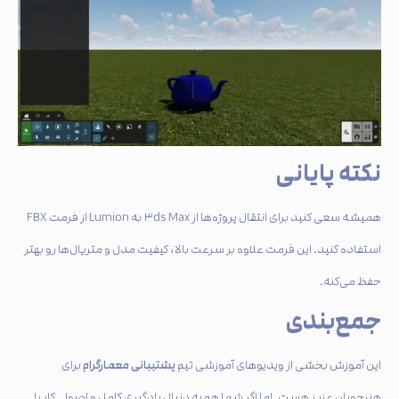
نکته پایانی
همیشه سعی کنید برای انتقال پروژه‌ها از ۳ds Max به Lumion از فرمت FBX
استفاده کنید. این فرمت علاوه بر سرعت بالا، کیفیت مدل و متریال‌ها رو بهتر
حفظ می‌کنه.
جمع‌بندی
پشتیبانی معمارگرام
این آموزش بخشی از ویدیوهای آموزشی تیم
برای
هنرجویان عزیز هست. اما اگر شما هم به دنبال یادگیری کامل و اصولی کار با