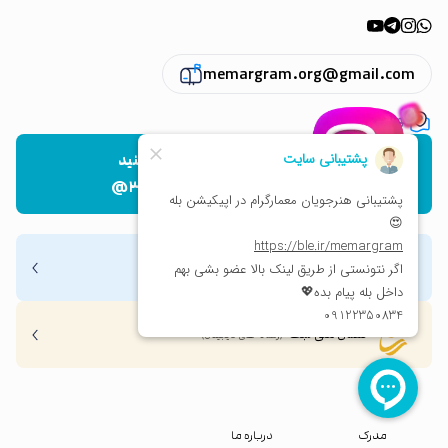
memargram.org@gmail.com
تهران ، پاسداران
پیج اینستاگرام ما رو دنبال کنید
@۳d.artist.mashayekhi
نماد اعتماد الکترونیکی
نشان ملی ثبت
(رسانه های دیجیتال)
مدرک
درباره ما