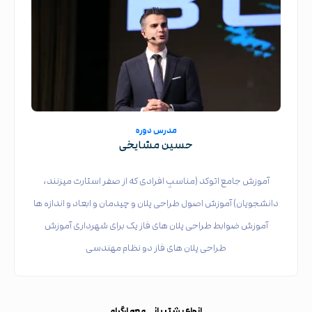
مدرس دوره
حسین مشایخی
آموزش جامع اتوکد (مناسبِ افرادی که از صفر استارت میزنند،
دانشجویان) آموزش اصول طراحی پلان و چیدمان و ابعاد و اندازه ها
آموزش ضوابط طراحی پلان های فاز یک برای شهرداری آموزش
طراحی پلان های فاز دو نظام مهندسی
انواع پشتیبانی معمارگرام