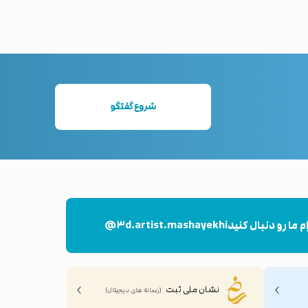
شروع گفتگو
م ما رو دنبال کنید
@۳d.artist.mashayekhi
نشان ملی ثبت
(رسانه های دیجیتال)