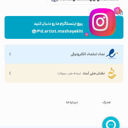
تهران ، پاسداران
پیج اینستاگرام ما رو دنبال کنید
@۳d.artist.mashayekhi
نماد اعتماد الکترونیکی
نشان ملی ثبت
(رسانه های دیجیتال)
مدرک
درباره ما