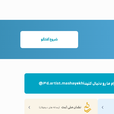
شروع گفتگو
م ما رو دنبال کنید
@۳d.artist.mashayekhi
نشان ملی ثبت
(رسانه های دیجیتال)